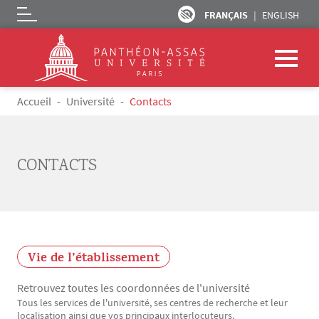
FRANÇAIS
ENGLISH
Logo
Aller au contenu principal
Fil d'Ariane
Accueil
Université
Contacts
CONTACTS
Vie de l’établissement
Retrouvez toutes les coordonnées de l'université
Tous les services de l'université, ses centres de recherche et leur
Texte
localisation ainsi que vos principaux interlocuteurs.