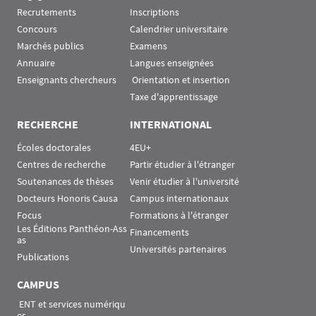
Recrutements
Inscriptions
Concours
Calendrier universitaire
Marchés publics
Examens
Annuaire
Langues enseignées
Enseignants chercheurs
 Orientation et insertion
Taxe d'apprentissage
RECHERCHE
INTERNATIONAL
Écoles doctorales
4EU+
Centres de recherche
Partir étudier à l'étranger
Soutenances de thèses
Venir étudier à l'université
Docteurs Honoris Causa
Campus internationaux
Focus
Formations à l'étranger
Les Éditions Panthéon-Ass
Financements
as
Universités partenaires
Publications
CAMPUS
 ENT et services numériqu
es