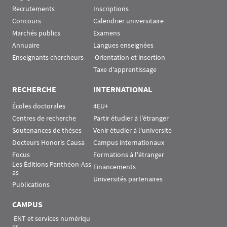
Recrutements
Inscriptions
Concours
Calendrier universitaire
Marchés publics
Examens
Annuaire
Langues enseignées
Enseignants chercheurs
 Orientation et insertion
Taxe d'apprentissage
RECHERCHE
INTERNATIONAL
Écoles doctorales
4EU+
Centres de recherche
Partir étudier à l'étranger
Soutenances de thèses
Venir étudier à l'université
Docteurs Honoris Causa
Campus internationaux
Focus
Formations à l'étranger
Les Éditions Panthéon-Ass
Financements
as
Universités partenaires
Publications
CAMPUS
 ENT et services numériqu
es