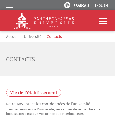
FRANÇAIS
ENGLISH
Logo
Aller au contenu principal
Fil d'Ariane
Accueil
Université
Contacts
CONTACTS
Vie de l’établissement
Retrouvez toutes les coordonnées de l'université
Tous les services de l'université, ses centres de recherche et leur
Texte
localisation ainsi que vos principaux interlocuteurs.