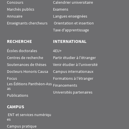
Concours
Calendrier universitaire
Marchés publics
Examens
Annuaire
Langues enseignées
Enseignants chercheurs
 Orientation et insertion
Taxe d'apprentissage
RECHERCHE
INTERNATIONAL
Écoles doctorales
4EU+
Centres de recherche
Partir étudier à l'étranger
Soutenances de thèses
Venir étudier à l'université
Docteurs Honoris Causa
Campus internationaux
Focus
Formations à l'étranger
Les Éditions Panthéon-Ass
Financements
as
Universités partenaires
Publications
CAMPUS
 ENT et services numériqu
es
Campus pratique