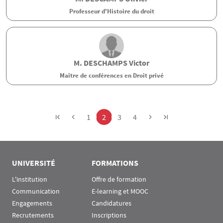
Professeur d'Histoire du droit
M.
DESCHAMPS
Victor
Maître de conférences en Droit privé
Pagination
Page
Page
Page
Page
1
2
3
4
UNIVERSITÉ
FORMATIONS
L'institution
Offre de formation
Communication
E-learning et MOOC
Engagements
Candidatures
Recrutements
Inscriptions