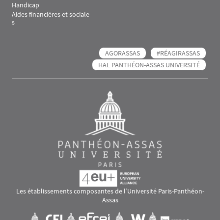
Handicap
Aides financières et sociale
s
AGORASSAS
#RÉAGIRASSAS
HAL PANTHÉON-ASSAS UNIVERSITÉ
Les établissements composantes de l’Université Paris-Panthéon-
Assas
Images
Visuel svg
Visuel svg
Visuel svg
Visuel svg