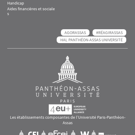
Handicap
Aides financières et sociale
s
AGORASSAS
#RÉAGIRASSAS
HAL PANTHÉON-ASSAS UNIVERSITÉ
Les établissements composantes de l’Université Paris-Panthéon-
Assas
Images
Visuel svg
Visuel svg
Visuel svg
Visuel svg