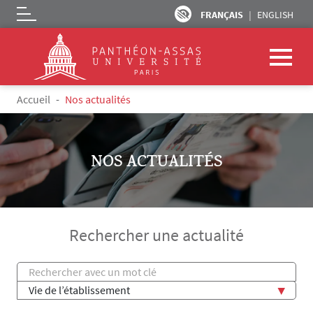
FRANÇAIS
ENGLISH
Logo
Aller au contenu principal
Fil d'Ariane
Accueil
Nos actualités
NOS ACTUALITÉS
Rechercher une actualité
Titre
Thème