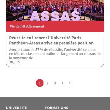
Vie de l’établissement
Réussite en licence : l'Université Paris-
Panthéon-Assas arrive en première position
Avec un taux de 57 % de réussite, l’université se place
en tête du classement national, largement au-dessus de
la moyenne de
30,1 %
Pagination
Page
Page
Page
1
2
3
UNIVERSITÉ
FORMATIONS