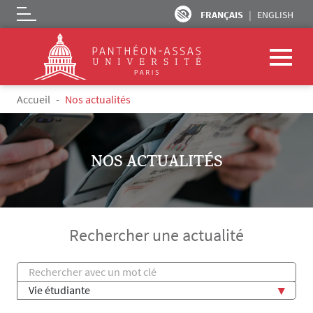
FRANÇAIS
ENGLISH
Logo
Aller au contenu principal
Fil d'Ariane
Accueil
Nos actualités
NOS ACTUALITÉS
Rechercher une actualité
Titre
Thème