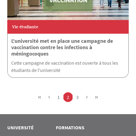
Vie étudiante
L'université met en place une campagne de
vaccination contre les infections à
méningocoques
Cette campagne de vaccination est ouverte à tous les
étudiants de l'université
Pagination
Page
Page
Page
1
2
3
UNIVERSITÉ
FORMATIONS