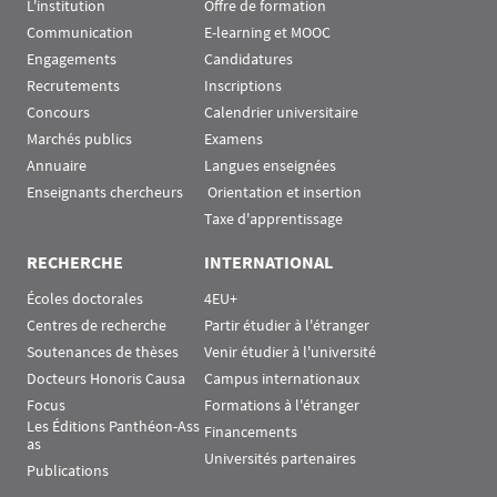
L'institution
Offre de formation
Communication
E-learning et MOOC
Engagements
Candidatures
Recrutements
Inscriptions
Concours
Calendrier universitaire
Marchés publics
Examens
Annuaire
Langues enseignées
Enseignants chercheurs
 Orientation et insertion
Taxe d'apprentissage
RECHERCHE
INTERNATIONAL
Écoles doctorales
4EU+
Centres de recherche
Partir étudier à l'étranger
Soutenances de thèses
Venir étudier à l'université
Docteurs Honoris Causa
Campus internationaux
Focus
Formations à l'étranger
Les Éditions Panthéon-Ass
Financements
as
Universités partenaires
Publications